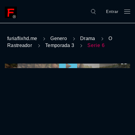
Entrar
furiaflixhd.me
Genero
Drama
O
Rastreador
Temporada 3
Serie 6
0:00:00 /
0:00:00