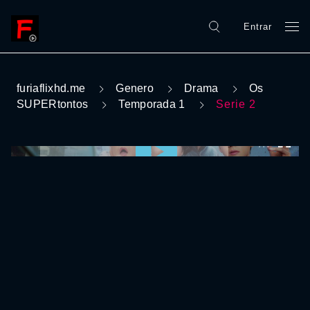
Entrar
furiaflixhd.me
Genero
Drama
Os
SUPERtontos
Temporada 1
Serie 2
0:00:00 /
0:00:00