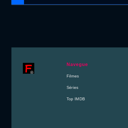
Navegue
Filmes
Séries
Top IMDB