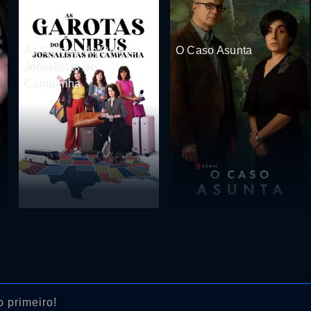
As Garotas do Ônibus:
O Caso Asunta
Jornalistas de
Campanha
 primeiro!