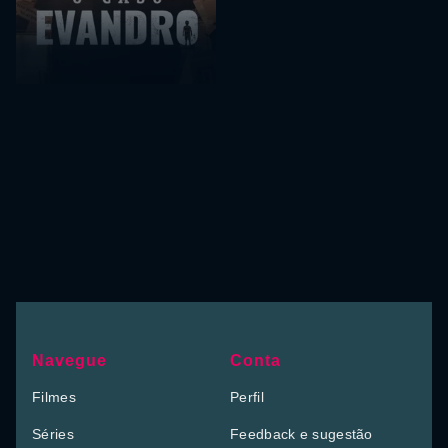
Navegue
Conta
Filmes
Perfil
Séries
Feedback e sugestão