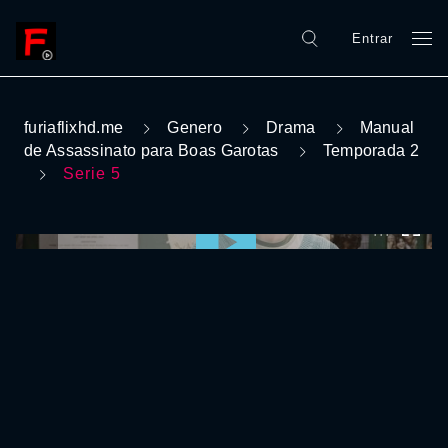
Entrar
furiaflixhd.me
Genero
Drama
Manual
de Assassinato para Boas Garotas
Temporada 2
Serie 5
0:00:00 /
0:00:00