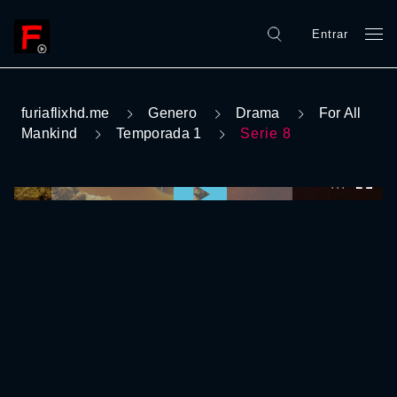
Entrar
furiaflixhd.me
Genero
Drama
For All
Mankind
Temporada 1
Serie 8
0:00:00 /
0:00:00