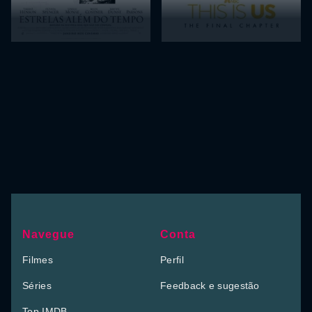
Navegue
Conta
Filmes
Perfil
Séries
Feedback e sugestão
Top IMDB