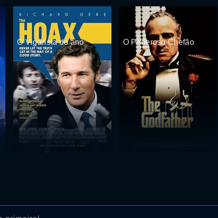
O Vigarista do ano
O Poderoso Chefão