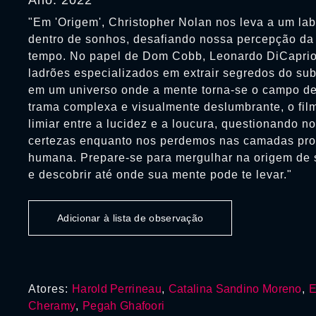
Ano: 2022
"Em 'Origem', Christopher Nolan nos leva a um lab
dentro de sonhos, desafiando nossa percepção da 
tempo. No papel de Dom Cobb, Leonardo DiCaprio 
ladrões especializados em extrair segredos do sub
em um universo onde a mente torna-se o campo d
trama complexa e visualmente deslumbrante, o fi
limiar entre a lucidez e a loucura, questionando n
certezas enquanto nos perdemos nas camadas pro
humana. Prepare-se para mergulhar na origem de 
e descobrir até onde sua mente pode te levar."
Adicionar à lista de observação
Atores:
Harold Perrineau
,
Catalina Sandino Moreno
,
E
Cheramy
,
Pegah Ghafoori