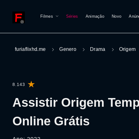
Filmes
Séries
Animação
Novo
Anún
furiaflixhd.me
Genero
Drama
Origem
8.143
Assistir Origem Tem
Online Grátis