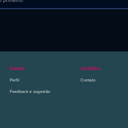
 primeiro!
Conta
Jurídico
Perfil
Contato
Feedback e sugestão