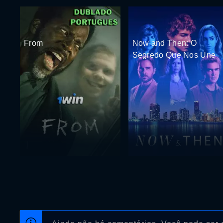
From
Now and Then: O
Segredo Que Nos Une