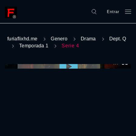
Entrar
furiaflixhd.me
Genero
Drama
Dept. Q
Temporada 1
Serie 4
0:00:00 /
0:00:00