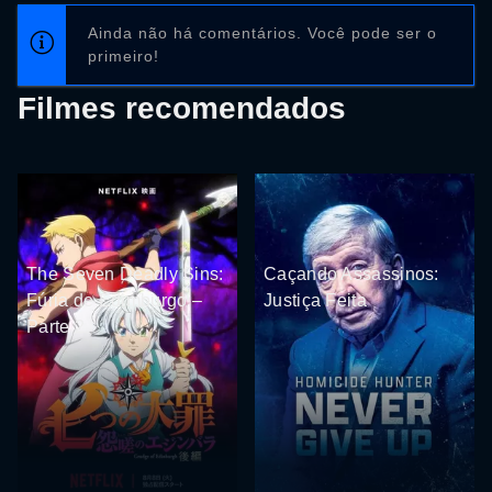
Ainda não há comentários. Você pode ser o
primeiro!
Filmes recomendados
The Seven Deadly Sins:
Caçando Assassinos:
Fúria de Edimburgo –
Justiça Feita
Parte 2