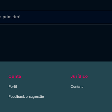
 primeiro!
Conta
Jurídico
Perfil
Contato
Feedback e sugestão