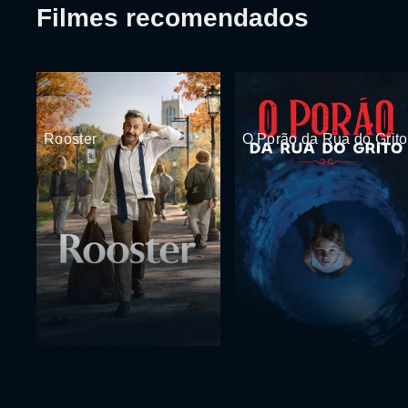
Filmes recomendados
Rooster
O Porão da Rua do Grito