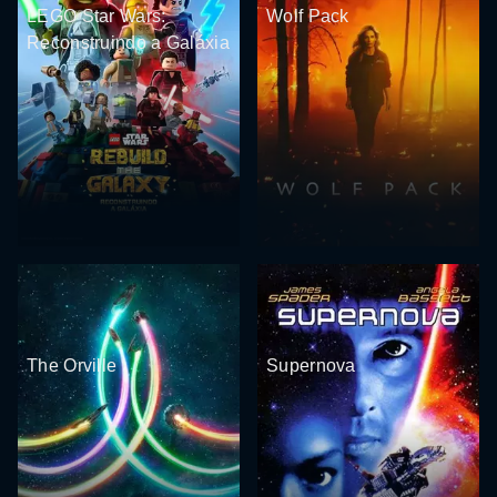
LEGO Star Wars:
Wolf Pack
Reconstruindo a Galáxia
The Orville
Supernova