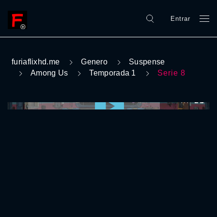
Entrar
furiaflixhd.me
Genero
Suspense
Among Us
Temporada 1
Serie 8
0:00:00 /
0:00:00