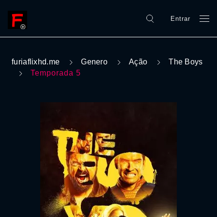
Entrar
furiaflixhd.me
Genero
Ação
The Boys
Temporada 5