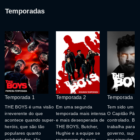
Temporadas
Temporada 1
Temporada 2
Temporada 3
THE BOYS é uma visão
Em uma segunda
Tem sido um an
irreverente do que
temporada mais intensa
O Capitão Pátri
acontece quando super-
e mais desesperada de
controlado. Bru
heróis, que são tão
THE BOYS, Butcher,
trabalha para o
populares quanto
Hughie e a equipe se
governo, super
celebridades, tão
recuperam de suas
por ninguém m