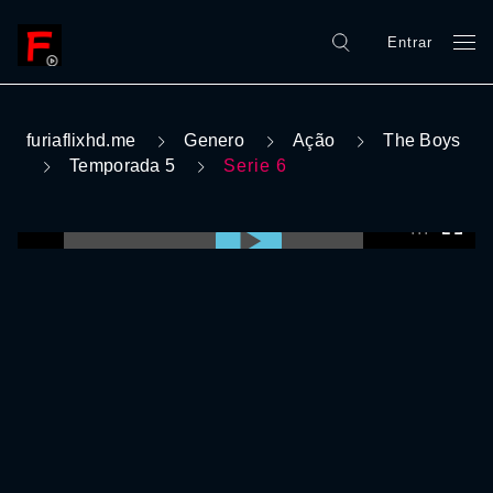
Entrar
furiaflixhd.me
Genero
Ação
The Boys
Temporada 5
Serie 6
0:00:00 /
0:00:00