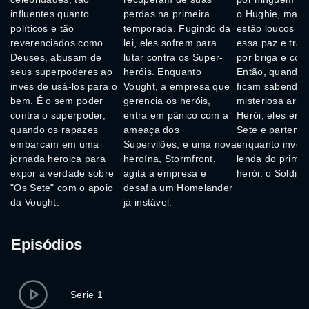
influentes quanto
perdas na primeira
o Hughie, mas 
políticos e tão
temporada. Fugindo da
estão loucos pa
reverenciados como
lei, eles sofrem para
essa paz e tran
Deuses, abusam de
lutar contra os Super-
por briga e con
seus superpoderes ao
heróis. Enquanto
Então, quando 
invés de usá-los para o
Vought, a empresa que
ficam sabendo
bem. É o sem poder
gerencia os heróis,
misteriosa arma
contra o superpoder,
entra em pânico com a
Herói, eles enf
quando os rapazes
ameaça dos
Sete e partem p
embarcam em uma
Supervilões, e uma nova
enquanto inves
jornada heroica para
heroína, Stormfront,
lenda do primei
expor a verdade sobre
agita a empresa e
herói: o Soldier
"Os Sete" com o apoio
desafia um Homelander
da Vought.
já instável.
Episódios
Serie 1