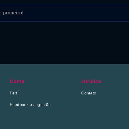
 primeiro!
Conta
Jurídico
Perfil
Contato
Feedback e sugestão