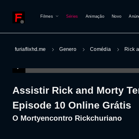
Filmes
Séries
Animação
Novo
Anún
furiaflixhd.me
Genero
Comédia
Rick 
Assistir Rick and Morty T
Episode 10 Online Grátis
O Mortyencontro Rickchuriano