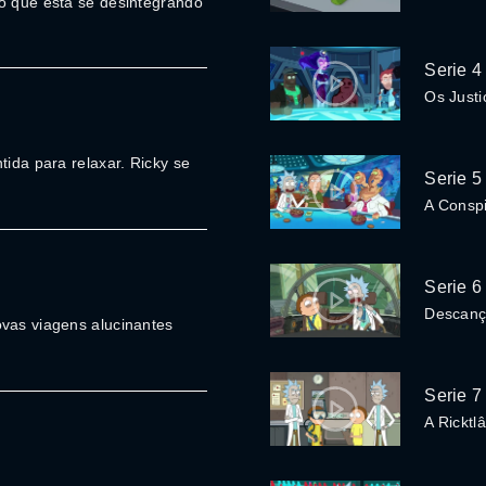
ão que está se desintegrando
Serie 4
Os Justi
tida para relaxar. Ricky se
Serie 5
A Conspi
Serie 6
Descanç
ovas viagens alucinantes
Serie 7
A Ricktl