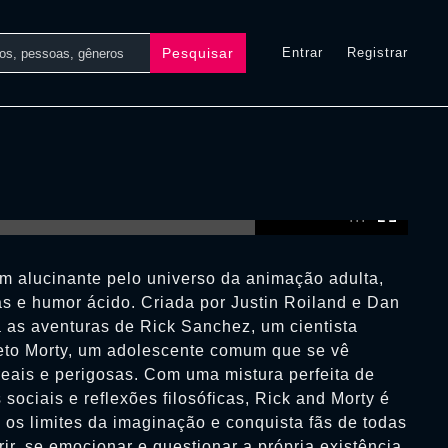
Pesquisar
Entrar
Registrar
0:00:00 /
0:00:00
m alucinante pelo universo da animação adulta,
as e humor ácido. Criada por Justin Roiland e Dan
as aventuras de Rick Sanchez, um cientista
 neto Morty, um adolescente comum que se vê
reais e perigosas. Com uma mistura perfeita de
s sociais e reflexões filosóficas, Rick and Morty é
 os limites da imaginação e conquista fãs de todas
rir, se emocionar e questionar a própria existência