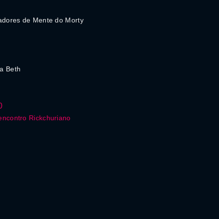
zadores de Mente do Morty
a Beth
0
encontro Rickchuriano