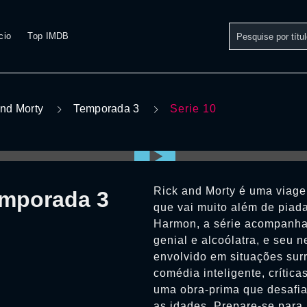
cio
Top IMDB
and Morty
Temporada 3
Serie 10
Rick and Morty é uma viage
emporada 3
que vai muito além de piad
Harmon, a série acompanha 
genial e alcoólatra, e seu
envolvido em situações sur
comédia inteligente, crítica
uma obra-prima que desafia
as idades. Prepare-se para 