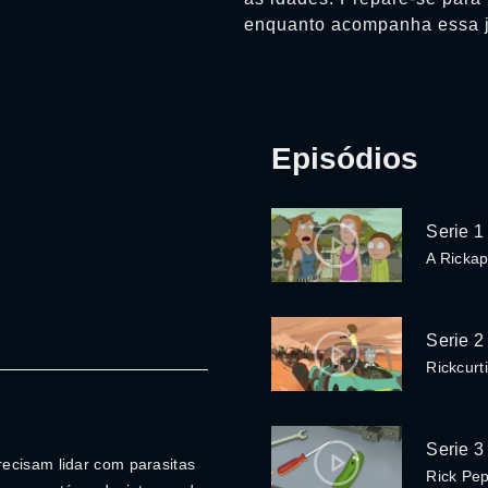
enquanto acompanha essa jo
Episódios
Serie 1
A Ricka
Serie 2
Rickcurt
Serie 3
ecisam lidar com parasitas
Rick Pe