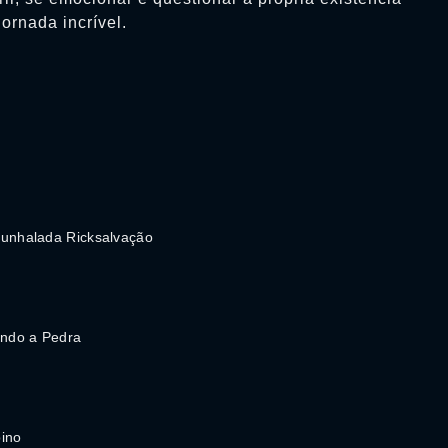
rnada incrível.
punhalada Ricksalvação
indo a Pedra
pino