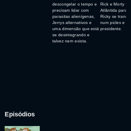
descongelar o tempo e
Rick e Morty vã
precisam lidar com
Atlântida para r
parasitas alienígenas,
Ricky se transf
Jerrys alternativos e
num picles e en
uma dimensão que está
presidente.
se desintegrando e
talvez nem exista.
Episódios