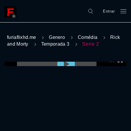
Entrar
furiaflixhd.me
Genero
Comédia
Rick
and Morty
Temporada 3
Serie 2
0:00:00 /
0:00:00