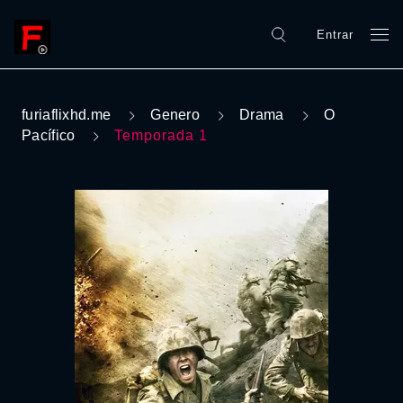
Entrar
furiaflixhd.me
Genero
Drama
O
Pacífico
Temporada 1