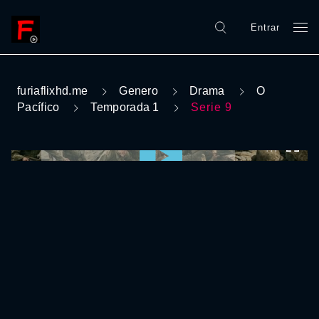
Entrar
furiaflixhd.me
Genero
Drama
O
Pacífico
Temporada 1
Serie 9
0:00:00 /
0:00:00