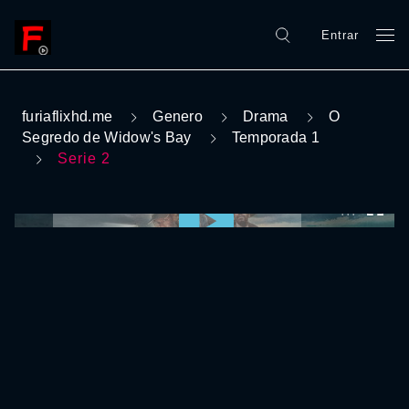
Entrar
furiaflixhd.me
Genero
Drama
O
Segredo de Widow's Bay
Temporada 1
Serie 2
0:00:00 /
0:00:00