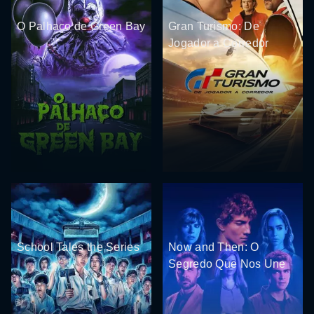
O Palhaço de Green Bay
Gran Turismo: De
Jogador a Corredor
School Tales the Series
Now and Then: O
Segredo Que Nos Une