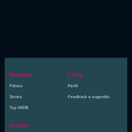
Navegue
Conta
Filmes
Perfil
Séries
Feedback e sugestão
Top IMDB
Jurídico