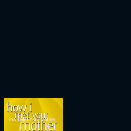
How I Met Your Mother