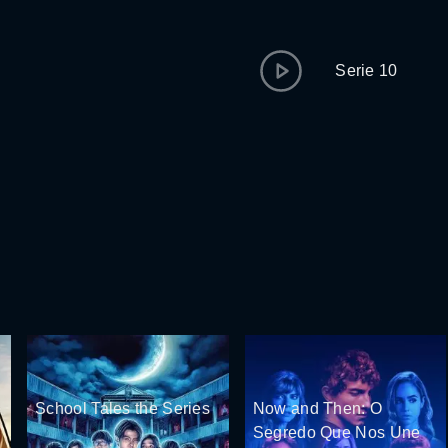
Serie 10
School Tales the Series
Now and Then: O
Segredo Que Nos Une