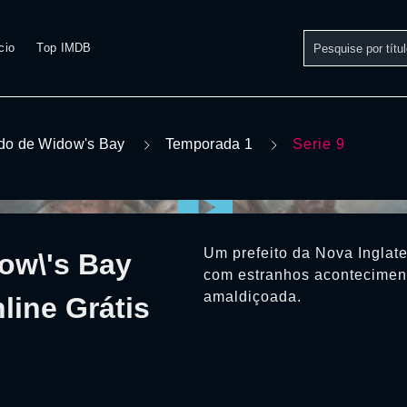
cio
Top IMDB
do de Widow's Bay
Temporada 1
Serie 9
Um prefeito da Nova Inglater
ow\'s Bay
com estranhos aconteciment
amaldiçoada.
line Grátis