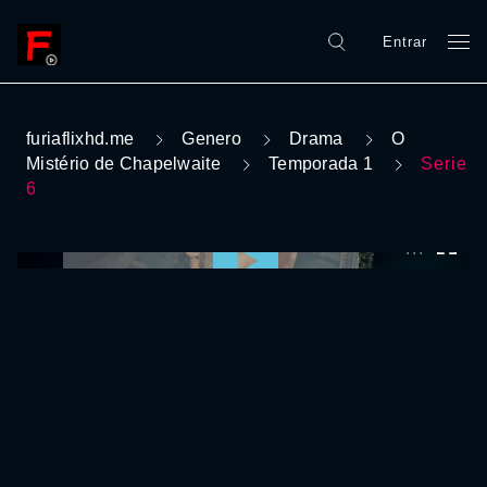
Entrar
furiaflixhd.me
Genero
Drama
O
Mistério de Chapelwaite
Temporada 1
Serie
6
0:00:00 /
0:00:00