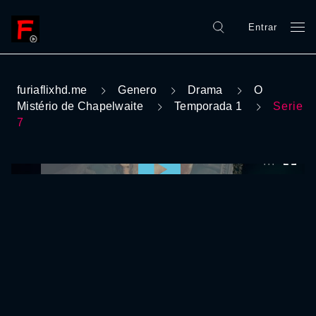
Entrar
furiaflixhd.me
Genero
Drama
O
Mistério de Chapelwaite
Temporada 1
Serie
7
0:00:00 /
0:00:00