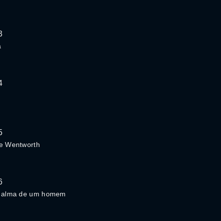
3
a
4
5
de Wentworth
6
a alma de um homem