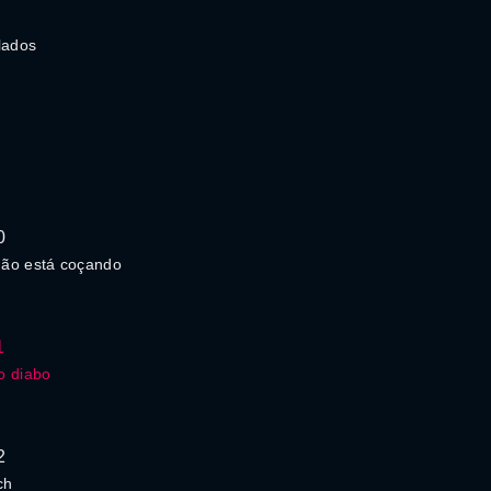
lados
0
ão está coçando
1
o diabo
2
ch