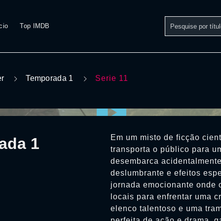
cio
Top IMDB
er
Temporada 1
Serie 11
Em um misto de ficção cient
ada 1
transporta o público para u
desembarca acidentalmente 
deslumbrante e efeitos espe
jornada emocionante onde o
locais para enfrentar uma c
elenco talentoso e uma tra
perfeita de ação e drama, 