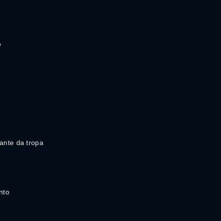
o
nte da tropa
nto