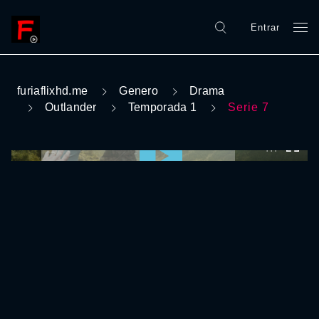
Entrar
furiaflixhd.me
Genero
Drama
Outlander
Temporada 1
Serie 7
0:00:00 /
0:00:00