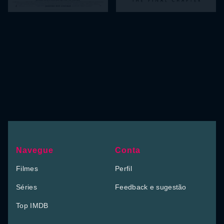
Navegue
Conta
Filmes
Perfil
Séries
Feedback e sugestão
Top IMDB