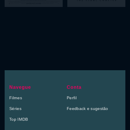
Navegue
Conta
Filmes
Perfil
Séries
Feedback e sugestão
Top IMDB