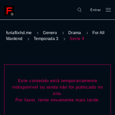
Entrar
furiaflixhd.me
Genero
Drama
For All
Mankind
Temporada 3
Serie 9
Este conteúdo está temporariamente
indisponível ou ainda não foi publicado no
site.
Por favor, tente novamente mais tarde.