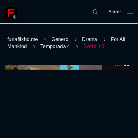
Entrar
furiaflixhd.me
Genero
Drama
For All
Mankind
Temporada 4
Serie 10
0:00:00 /
0:00:00