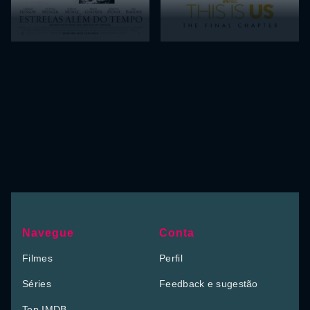
Navegue
Conta
Filmes
Perfil
Séries
Feedback e sugestão
Top IMDB