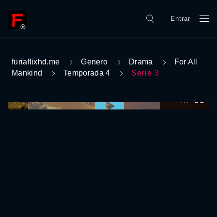
Entrar
furiaflixhd.me
Genero
Drama
For All
Mankind
Temporada 4
Serie 3
0:00:00 /
0:00:00