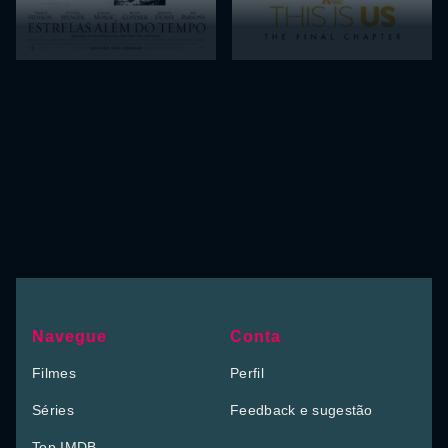
Navegue
Conta
Filmes
Perfil
Séries
Feedback e sugestão
Top IMDB