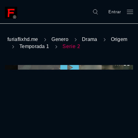
Entrar
furiaflixhd.me
Genero
Drama
Origem
Temporada 1
Serie 2
0:00:00 /
0:00:00