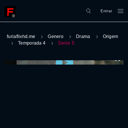
Entrar
furiaflixhd.me
Genero
Drama
Origem
Temporada 4
Serie 5
0:00:00 /
0:00:00