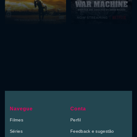
Navegue
Conta
Filmes
Perfil
Séries
Feedback e sugestão