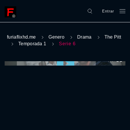
Entrar
furiaflixhd.me
Genero
Drama
The Pitt
Temporada 1
Serie 6
0:00:00 /
0:00:00