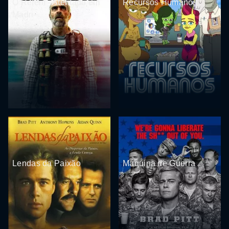
O Refém - Atentado em
Recursos Humanos
Madri
Lendas da Paixão
Máquina de Guerra