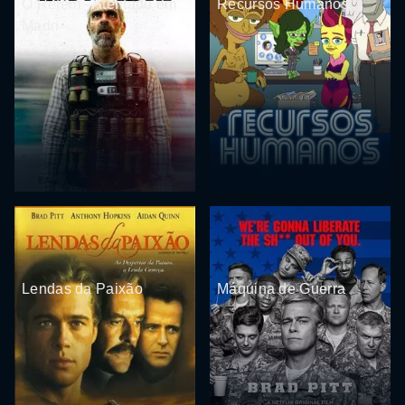
O Refém - Atentado em
Recursos Humanos
Madri
Lendas da Paixão
Máquina de Guerra