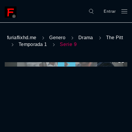
Entrar
furiaflixhd.me
Genero
Drama
The Pitt
Temporada 1
Serie 9
0:00:00 /
0:00:00