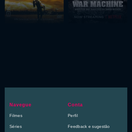
Navegue
Conta
Filmes
Perfil
Séries
Feedback e sugestão