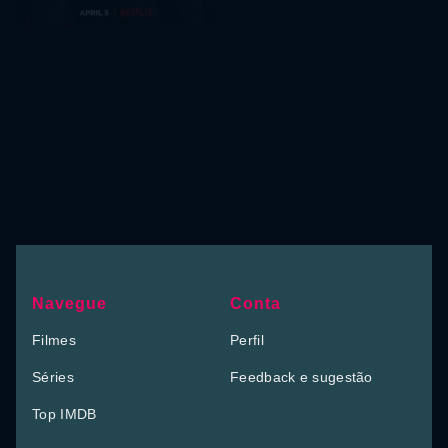
Navegue
Conta
Filmes
Perfil
Séries
Feedback e sugestão
Top IMDB