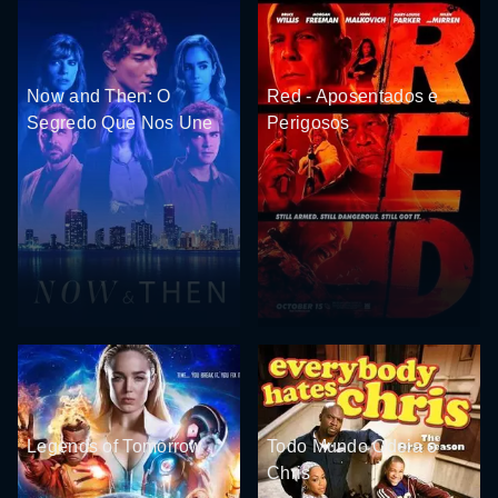
Now and Then: O
Red - Aposentados e
Segredo Que Nos Une
Perigosos
Legends of Tomorrow
Todo Mundo Odeia o
Chris