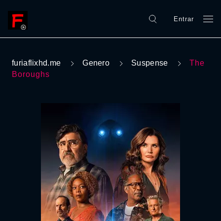
Entrar
furiaflixhd.me
Genero
Suspense
The
Boroughs