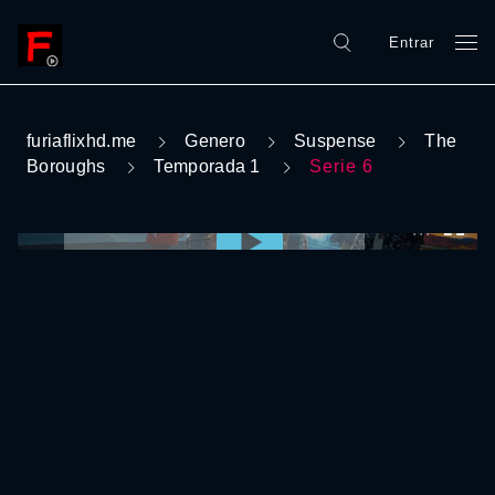
Entrar
furiaflixhd.me
Genero
Suspense
The
Boroughs
Temporada 1
Serie 6
0:00:00 /
0:00:00