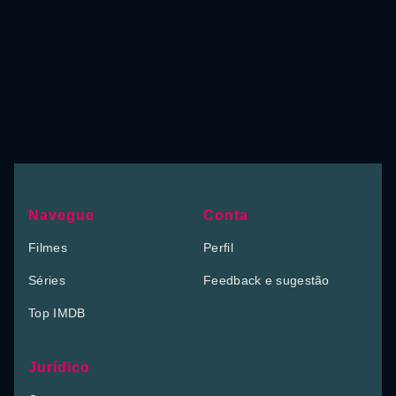
Navegue
Conta
Filmes
Perfil
Séries
Feedback e sugestão
Top IMDB
Jurídico