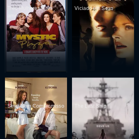
Três Mulheres, Três
Viciado em Sexo
amores
Sexo Sem Compromisso
The Last Ship