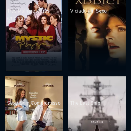
Três Mulheres, Três
Viciado em Sexo
amores
Sexo Sem Compromisso
The Last Ship