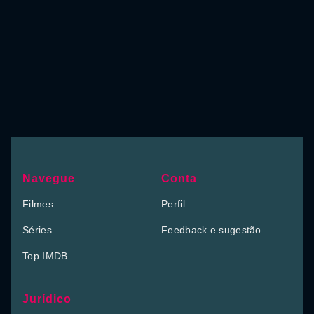
Navegue
Conta
Filmes
Perfil
Séries
Feedback e sugestão
Top IMDB
Jurídico