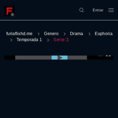
Entrar
furiaflixhd.me
Genero
Drama
Euphoria
Temporada 1
Serie 3
0:00:00 /
0:00:00