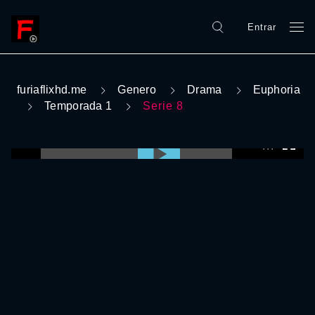
Entrar
furiaflixhd.me
Genero
Drama
Euphoria
Temporada 1
Serie 8
0:00:00 /
0:00:00