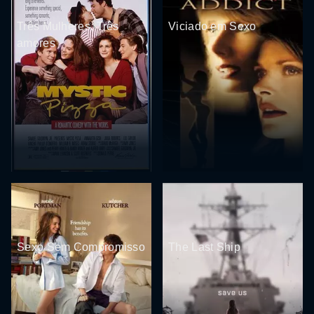
Três Mulheres, Três
Viciado em Sexo
amores
Sexo Sem Compromisso
The Last Ship