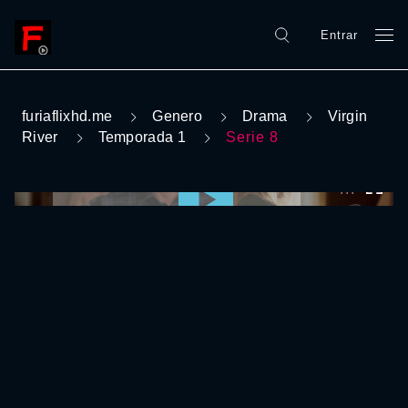
Entrar
furiaflixhd.me
Genero
Drama
Virgin
River
Temporada 1
Serie 8
0:00:00 /
0:00:00