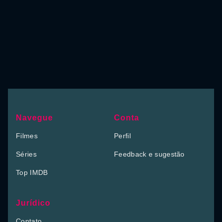
Navegue
Conta
Filmes
Perfil
Séries
Feedback e sugestão
Top IMDB
Jurídico
Contato