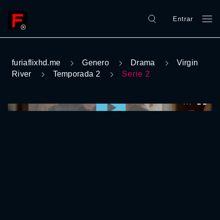
Entrar
furiaflixhd.me
Genero
Drama
Virgin
River
Temporada 2
Serie 2
0:00:00 /
0:00:00