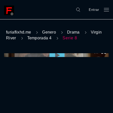
Entrar
furiaflixhd.me
Genero
Drama
Virgin
River
Temporada 4
Serie 8
0:00:00 /
0:00:00