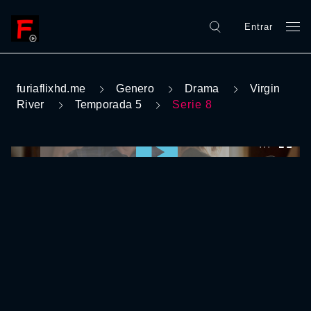
Entrar
furiaflixhd.me
Genero
Drama
Virgin
River
Temporada 5
Serie 8
0:00:00 /
0:00:00