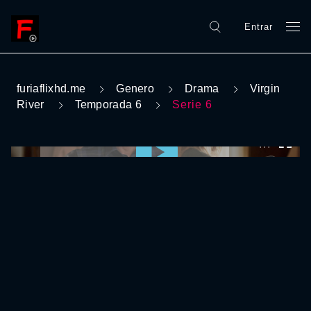
Entrar
furiaflixhd.me
Genero
Drama
Virgin
River
Temporada 6
Serie 6
0:00:00 /
0:00:00