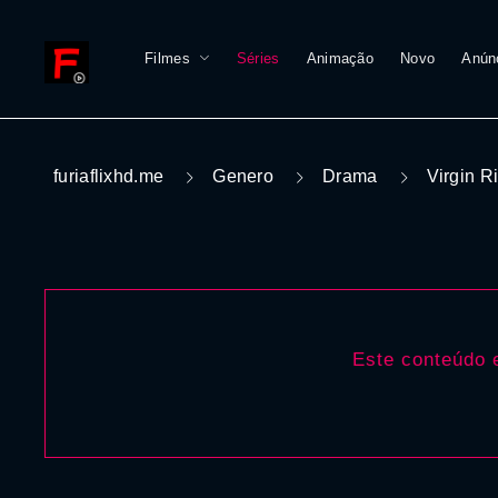
Filmes
Séries
Animação
Novo
Anún
furiaflixhd.me
Genero
Drama
Virgin R
Este conteúdo e