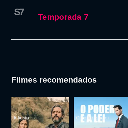
S7
Temporada 7
Filmes recomendados
Infiesto
O Poder e a Lei